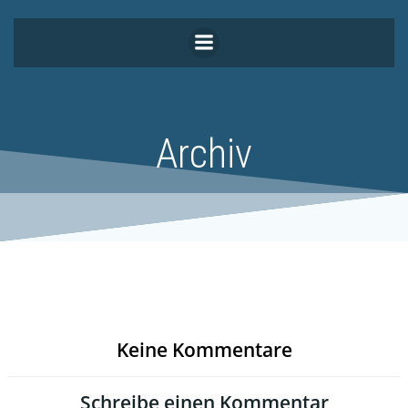
Zum
Inhalt
springen
Archiv
Keine Kommentare
Schreibe einen Kommentar