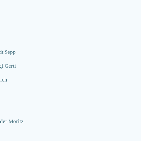
dt Sepp
gl Gerti
rich
nder Moritz