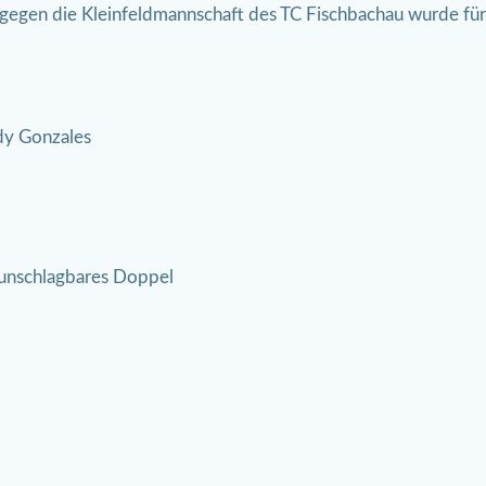
n gegen die Kleinfeldmannschaft des TC Fischbachau wurde f
dy Gonzales
r unschlagbares Doppel