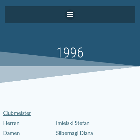
Zum
Inhalt
springen
1996
Clubmeister
Herren
Imielski Stefan
Damen
Silbernagl Diana