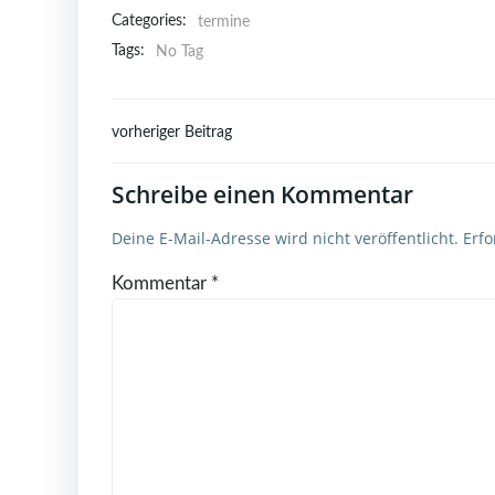
Categories:
termine
Tags:
No Tag
Post
vorheriger Beitrag
navigation
Schreibe einen Kommentar
Deine E-Mail-Adresse wird nicht veröffentlicht.
Erfo
Kommentar
*