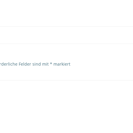
Post
navigation
rderliche Felder sind mit
*
markiert