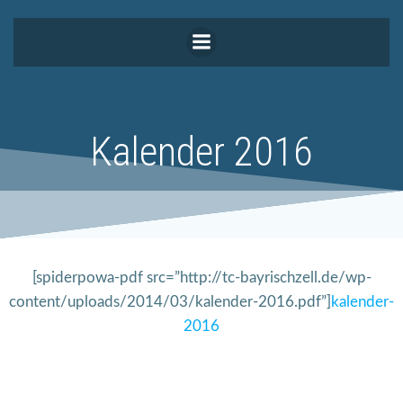
Zum
Inhalt
springen
Kalender 2016
[spiderpowa-pdf src=”http://tc-bayrischzell.de/wp-
content/uploads/2014/03/kalender-2016.pdf”]
kalender-
2016