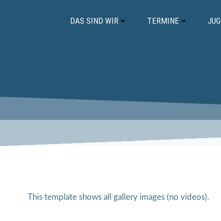
Zum
Inhalt
DAS SIND WIR
TERMINE
JU
springen
This template shows all gallery images (no videos).