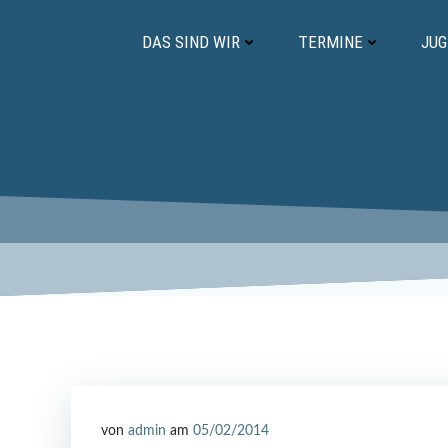
Zum
Inhalt
DAS SIND WIR
TERMINE
JU
springen
von
admin
am
05/02/2014