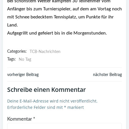
Bei schönstem Wetter kämpften 30 Teilnehmer vom
Anfänger bis zum Turnierspieler, auf dem am Vortag noch
mit Schnee bedecktem Tennisplatz, um Punkte für ihr
Land.
Aufgegrillt und gefeiert bis in die Morgenstunden.
Categories:
TCB-Nachrichten
Tags:
No Tag
Post
Post
vorheriger Beitrag
nächster Beitrag
navigation
navigation
Schreibe einen Kommentar
Deine E-Mail-Adresse wird nicht veröffentlicht.
Erforderliche Felder sind mit
*
markiert
Kommentar
*