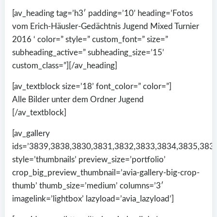
[av_heading tag=’h3′ padding=’10’ heading=’Fotos
vom Erich-Häusler-Gedächtnis Jugend Mixed Turnier
2016 ‘ color=” style=” custom_font=” size=”
subheading_active=” subheading_size=’15’
custom_class=”][/av_heading]
[av_textblock size=’18’ font_color=” color=”]
Alle Bilder unter dem Ordner Jugend
[/av_textblock]
[av_gallery
ids=’3839,3838,3830,3831,3832,3833,3834,3835,383
style=’thumbnails’ preview_size=’portfolio’
crop_big_preview_thumbnail=’avia-gallery-big-crop-
thumb’ thumb_size=’medium’ columns=’3′
imagelink=’lightbox’ lazyload=’avia_lazyload’]