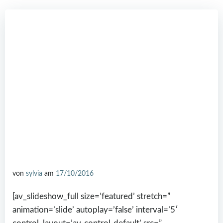
von
sylvia
am
17/10/2016
[av_slideshow_full size=’featured’ stretch=”
animation=’slide’ autoplay=’false’ interval=’5′