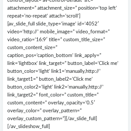
control_layout=’av-control-default’ src=”
attachment=” attachment_size=” position=’top left’
repeat=’no-repeat’ attach=’scroll’]
[av_slide_full slide_type=’image’ id=’4052′
video=’http://’ mobile_image=” video_format=”
video_ratio=’16:9′ title=” custom_title_size=”
custom_content_size=”
caption_pos=’caption_bottom’ link_apply=”
link=’lightbox’ link_target=” button_label=’Click me’
button_color=’light’ link1=’manually,http://’
link_target1=” button_label2=’Click me’
button_color2=’light’ link2=’manually,http://’
link_target2=” font_color=” custom_title=”
custom_content=” overlay_opacity=’0.5′
overlay_color=” overlay_pattern=”
overlay_custom_pattern=”][/av_slide_full]
[/av_slideshow_full]