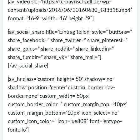
[av_video src=’https://tc-bayrischzell.de/wp-
content/uploads/2016/06/20160630_183818.mp4′
format=’16-9′ width=’16’ height=’9′]
[av_social_share title=’Eintrag teilen’ style=” buttons=”
share_facebook=” share_twitter=” share_pinterest=”
share_gplus=” share_reddit=” share_linkedin=”
share_tumblr=” share_vk=” share_mail=”]
[/av_social_share]
[av_hr class=’custom’ height=’50’ shadow=’no-
shadow’ position=’center’ custom_border=’av-
border-none’ custom_width=’50px’
custom_border_color=” custom_margin_top=’10px’
custom_margin_bottom=’10px’ icon_select=’no’
custom_icon_color=” icon=’ue808′ font=’entypo-
fontello’]