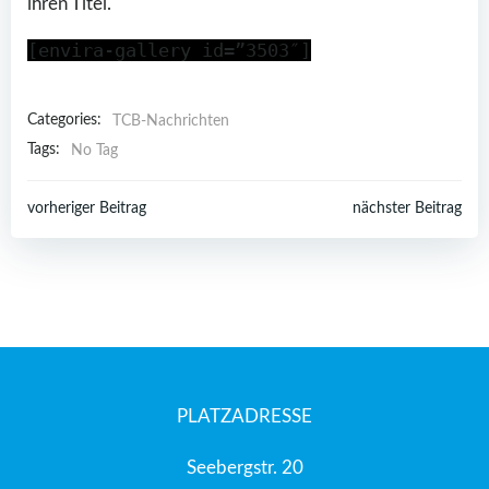
ihren Titel.
[envira-gallery id=”3503″]
Categories:
TCB-Nachrichten
Tags:
No Tag
Post
Post
vorheriger Beitrag
nächster Beitrag
navigation
navigation
PLATZADRESSE
Seebergstr. 20